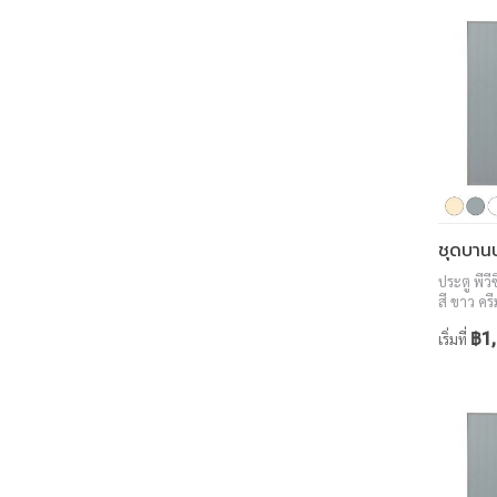
ประตู พีว
สี ขาว ครี
สักทอง ว
฿1,
เริ่มที่