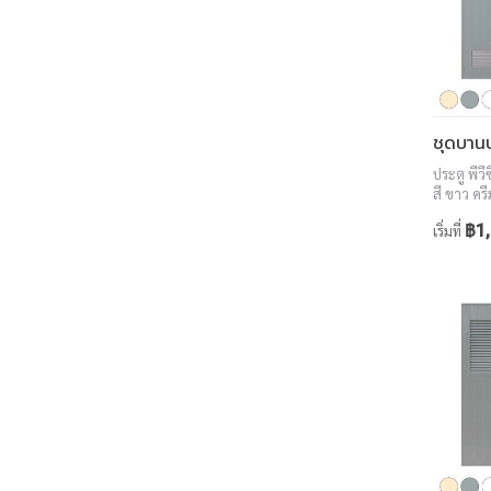
ประตู พีว
สี ขาว ครี
สักทอง ว
฿1,
เริ่มที่