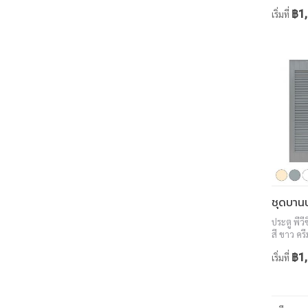
สักทอง ว
฿1,
เริ่มที่
ประตู พีว
สี ขาว ครี
สักทอง ว
฿1,
เริ่มที่