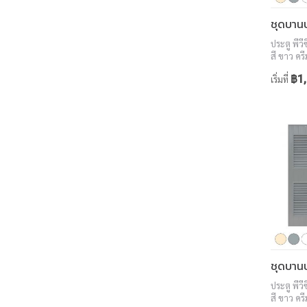
ประตู พีว
สี ขาว ครี
สักทอง ว
฿1,
เริ่มที่
ประตู พีว
สี ขาว ครี