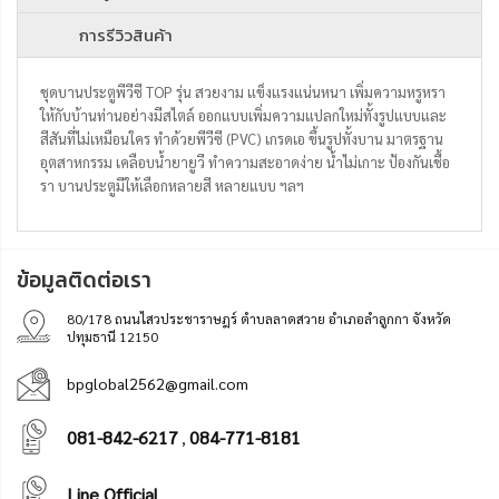
การรีวิวสินค้า
ชุดบานประตูพีวีซี TOP รุ่น สวยงาม แข็งแรงแน่นหนา เพิ่มความหรูหรา
ให้กับบ้านท่านอย่างมีสไตล์ ออกแบบเพิ่มความแปลกใหม่ทั้งรูปแบบและ
สีสันที่ไม่เหมือนใคร ทำด้วยพีวีซี (PVC) เกรดเอ ขึ้นรูปทั้งบาน มาตรฐาน
อุตสาหกรรม เคลือบน้ำยายูวี ทำความสะอาดง่าย น้ำไม่เกาะ ป้องกันเชื้อ
รา บานประตูมีให้เลือกหลายสี หลายแบบ ฯลฯ
ข้อมูลติดต่อเรา
80/178 ถนนไสวประชาราษฎร์ ตำบลลาดสวาย อำเภอลำลูกกา จังหวัด
ปทุมธานี 12150
bpglobal2562@gmail.com
081-842-6217
084-771-8181
,
Line Official