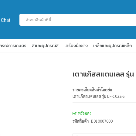
 Chat
ปกรณ์การเกษตร
สีและอุปกรณ์สี
เครื่องมือช่าง
เหล็กและอุปกรณ์เหล็ก
เตาแก๊สสแตนเลส รุ่น
รายละเอียดสินค้าโดยย่อ
เตาแก๊สสแตนเลส รุ่น DF-1022-S
พร้อมส่ง
รหัสสินค้า
D010007000