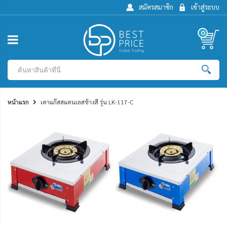
สมัครสมาชิก
เข้าสู่ระบบ
0
หน้าแรก
เตาแก๊สสแตนเลสข้างสี รุ่น LK-117-C