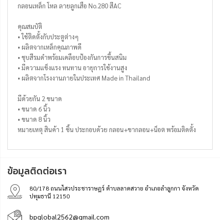
กลอนเหล็ก โหล ลายลูกเสือ No.280 สีAC
คุณสมบัติ
• ใช้ติดตั้งกับประตูต่างๆ
• ผลิตจากเหล็กคุณภาพดี
• ชุบสีรมดำพร้อมเคลือบป้องกันการขึ้นสนิม
• มีความแข็งแรง ทนทาน อายุการใช้งานสูง
• ผลิตจากโรงงานภายในประเทศ Made in Thailand
มีด้วยกัน 2 ขนาด
• ขนาด 6 นิ้ว
• ขนาด 8 นิ้ว
หมายเหตุ สินค้า 1 ชิ้น ประกอบด้วย กลอน+ขากลอน+น็อต พร้อมติดตั้ง
ข้อมูลติดต่อเรา
80/178 ถนนไสวประชาราษฎร์ ตำบลลาดสวาย อำเภอลำลูกกา จังหวัด
ปทุมธานี 12150
bpglobal2562@gmail.com