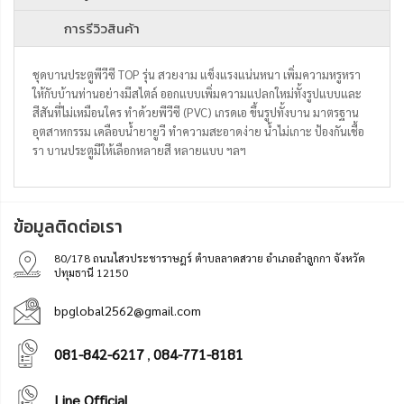
การรีวิวสินค้า
ชุดบานประตูพีวีซี TOP รุ่น สวยงาม แข็งแรงแน่นหนา เพิ่มความหรูหรา
ให้กับบ้านท่านอย่างมีสไตล์ ออกแบบเพิ่มความแปลกใหม่ทั้งรูปแบบและ
สีสันที่ไม่เหมือนใคร ทำด้วยพีวีซี (PVC) เกรดเอ ขึ้นรูปทั้งบาน มาตรฐาน
อุตสาหกรรม เคลือบน้ำยายูวี ทำความสะอาดง่าย น้ำไม่เกาะ ป้องกันเชื้อ
รา บานประตูมีให้เลือกหลายสี หลายแบบ ฯลฯ
ข้อมูลติดต่อเรา
80/178 ถนนไสวประชาราษฎร์ ตำบลลาดสวาย อำเภอลำลูกกา จังหวัด
ปทุมธานี 12150
bpglobal2562@gmail.com
081-842-6217
084-771-8181
,
Line Official