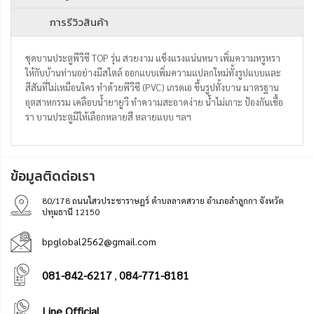
การรีวิวสินค้า
ชุดบานประตูพีวีซี TOP รุ่น สวยงาม แข็งแรงแน่นหนา เพิ่มความหรูหรา
ให้กับบ้านท่านอย่างมีสไตล์ ออกแบบเพิ่มความแปลกใหม่ทั้งรูปแบบและ
สีสันที่ไม่เหมือนใคร ทำด้วยพีวีซี (PVC) เกรดเอ ขึ้นรูปทั้งบาน มาตรฐาน
อุตสาหกรรม เคลือบน้ำยายูวี ทำความสะอาดง่าย น้ำไม่เกาะ ป้องกันเชื้อ
รา บานประตูมีให้เลือกหลายสี หลายแบบ ฯลฯ
ข้อมูลติดต่อเรา
80/178 ถนนไสวประชาราษฎร์ ตำบลลาดสวาย อำเภอลำลูกกา จังหวัด
ปทุมธานี 12150
bpglobal2562@gmail.com
081-842-6217
084-771-8181
,
Line Official