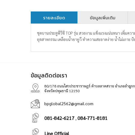
รายละเอียด
ข้อมูลเพิ่มเติม
ชุดบานประตูพีวีซี TOP รุ่น สวยงาม แข็งแรงแน่นหนา เพิ่มความ
อุตสาหกรรม เคลือบน้ำยายูวี ทำความสะอาดง่าย น้ำไม่เกาะ ป้
ข้อมูลติดต่อเรา
80/178 ถนนไสวประชาราษฎร์ ตำบลลาดสวาย อำเภอลำลูกก
จังหวัดปทุมธานี 12150
bpglobal2562@gmail.com
081-842-6217
084-771-8181
,
Line Official