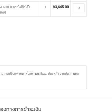
WMD-01LR ลายไม้สักโอ๊ค
1
฿3,645.00
งกบ)
ป สามารถปรับแต่งขนาดได้ข้างละ 5มม. ปลอดภัยจากปลวก มอด
่องทางการชำระเงิน